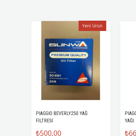
Yeni Ürün
PIAGGIO BEVERLY250 YAĞ
PIAG
FİLTRESİ
YAĞI
₺500,00
₺66