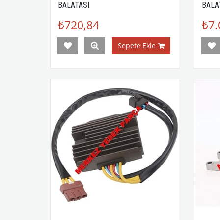
BALATASI
BALA
₺720,84
₺7.
Sepete Ekle