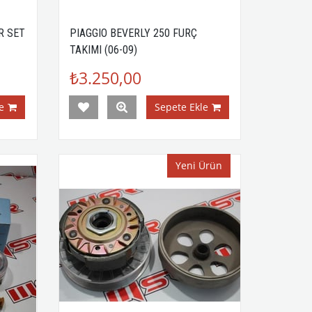
R SET
PIAGGIO BEVERLY 250 FURÇ
TAKIMI (06-09)
₺3.250,00
e
Sepete Ekle
Yeni Ürün