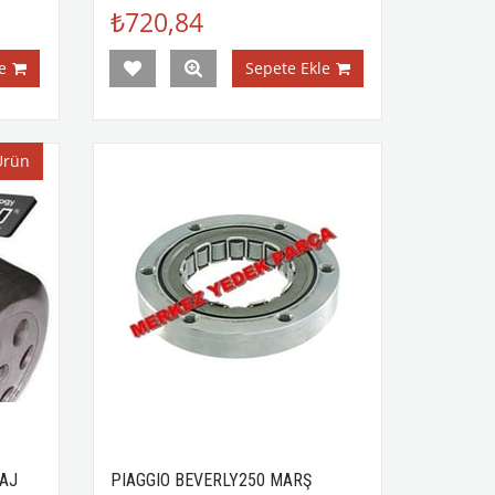
₺720,84
e
Sepete Ekle
Ürün
YAJ
PIAGGIO BEVERLY250 MARŞ