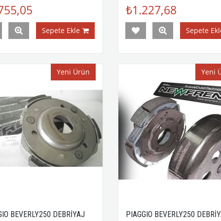
755,05
₺1.227,68
Sepete Ekle
Sepete Ekl
Yeni Ürün
Yeni 
GIO BEVERLY250 DEBRİYAJ
PIAGGIO BEVERLY250 DEBRİ