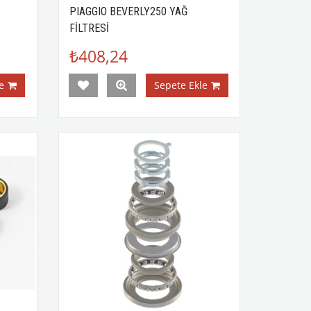
PIAGGIO BEVERLY250 YAĞ
FİLTRESİ
₺408,24
e
Sepete Ekle