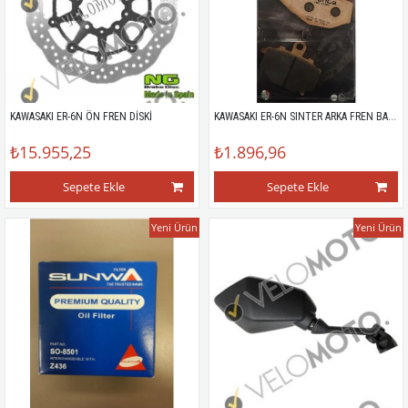
KAWASAKI ER-6N SINTER ARKA FREN BALATASI
KAWASAKI ER-6N ÖN FREN DİSKİ
₺15.955,25
₺1.896,96
Sepete Ekle
Sepete Ekle
Yeni Ürün
Yeni Ürün