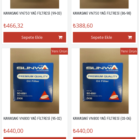
KAWASAKİ VN750 YAĞ FİLTRESİ (99-03)
KAWASAKİ VN750 YAĞ FİLTRESİ (86-98)
₺466,32
₺388,60
Sepete Ekle
Sepete Ekle
Yeni Ürün
Yeni Ürün
KAWASAKİ VN800 YAĞ FİLTRESİ (95-02)
KAWASAKİ VN800 YAĞ FİLTRESİ (03-06)
₺440,00
₺440,00