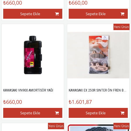
₺660,00
₺660,00
Sepete Ekle
Sepete Ekle
Yeni Ürün
KAWASAKI EX 250R SINTER ÖN FREN BALATASI
KAWASAKI VN900 AMORTİSÖR YAĞI
₺660,00
₺1.601,87
Sepete Ekle
Sepete Ekle
Yeni Ürün
Yeni Ürün