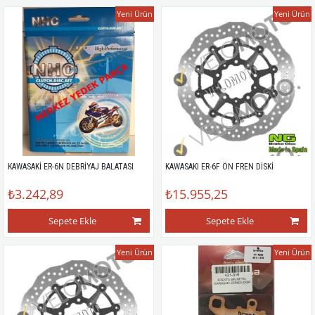
Yeni Ürün
Yeni Ürün
KAWASAKİ ER-6N DEBRİYAJ BALATASI
KAWASAKI ER-6F ÖN FREN DİSKİ
₺3.242,89
₺15.955,25
Sepete Ekle
Sepete Ekle
Yeni Ürün
Yeni Ürün