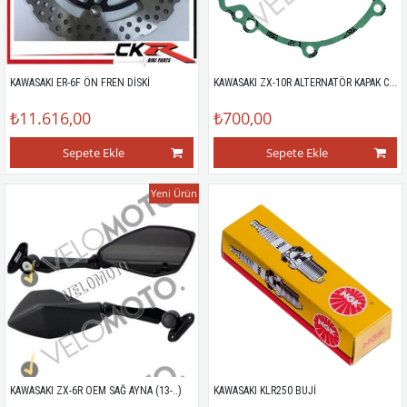
KAWASAKI ZX-10R ALTERNATÖR KAPAK CONTASI (06-10)
KAWASAKI ER-6F ÖN FREN DİSKİ
₺11.616,00
₺700,00
Sepete Ekle
Sepete Ekle
Yeni Ürün
KAWASAKI ZX-6R OEM SAĞ AYNA (13-..)
KAWASAKI KLR250 BUJİ