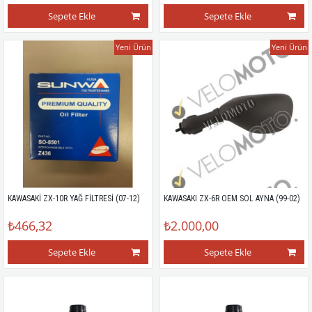
Sepete Ekle
Sepete Ekle
Yeni Ürün
Yeni Ürün
KAWASAKİ ZX-10R YAĞ FİLTRESİ (07-12)
KAWASAKI ZX-6R OEM SOL AYNA (99-02)
₺466,32
₺2.000,00
Sepete Ekle
Sepete Ekle