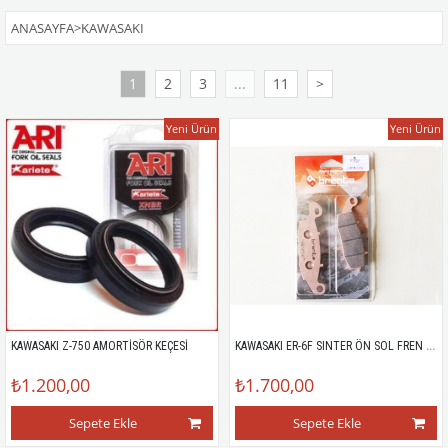
ANASAYFA
>
KAWASAKI
1
2
3
...
11
>
Yeni Ürün
Yeni Ürün
KAWASAKI ER-6F SINTER ÖN SOL FREN BALATASI
KAWASAKI Z-750 AMORTİSÖR KEÇESİ
₺1.200,00
₺1.700,00
Sepete Ekle
Sepete Ekle