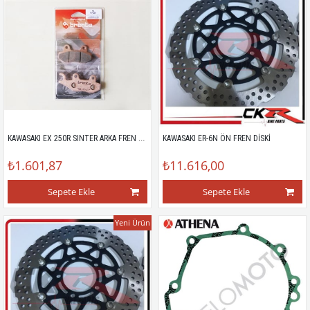
KAWASAKI EX 250R SINTER ARKA FREN BALATASI
KAWASAKI ER-6N ÖN FREN DİSKİ
₺1.601,87
₺11.616,00
Sepete Ekle
Sepete Ekle
Yeni Ürün