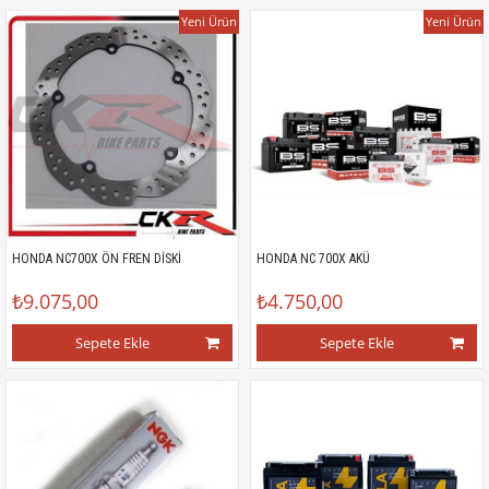
Yeni Ürün
Yeni Ürün
HONDA NC700X ÖN FREN DİSKİ
HONDA NC 700X AKÜ
₺9.075,00
₺4.750,00
Sepete Ekle
Sepete Ekle