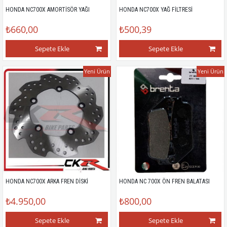
HONDA NC700X AMORTİSÖR YAĞI
HONDA NC700X YAĞ FİLTRESİ
₺660,00
₺500,39
Sepete Ekle
Sepete Ekle
Yeni Ürün
Yeni Ürün
HONDA NC700X ARKA FREN DİSKİ
HONDA NC 700X ÖN FREN BALATASI
₺4.950,00
₺800,00
Sepete Ekle
Sepete Ekle