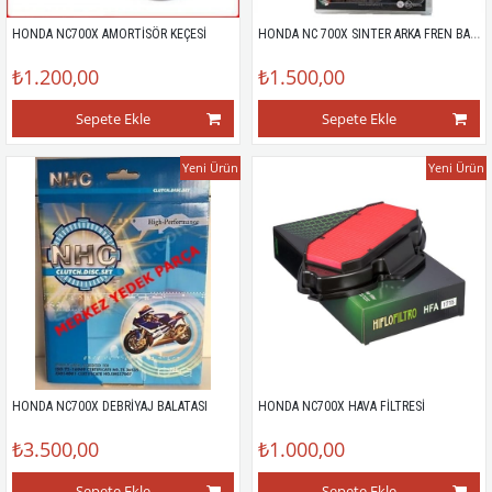
HONDA NC 700X SINTER ARKA FREN BALATASI
HONDA NC700X AMORTİSÖR KEÇESİ
₺1.200,00
₺1.500,00
Sepete Ekle
Sepete Ekle
Yeni Ürün
Yeni Ürün
HONDA NC700X DEBRİYAJ BALATASI
HONDA NC700X HAVA FİLTRESİ
₺3.500,00
₺1.000,00
Sepete Ekle
Sepete Ekle