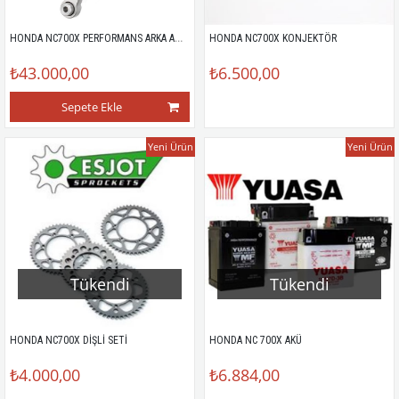
HONDA NC700X PERFORMANS ARKA AMORTİSÖR
HONDA NC700X KONJEKTÖR
₺43.000,00
₺6.500,00
Sepete Ekle
Yeni Ürün
Yeni Ürün
Tükendi
Tükendi
HONDA NC700X DİŞLİ SETİ
HONDA NC 700X AKÜ
₺4.000,00
₺6.884,00