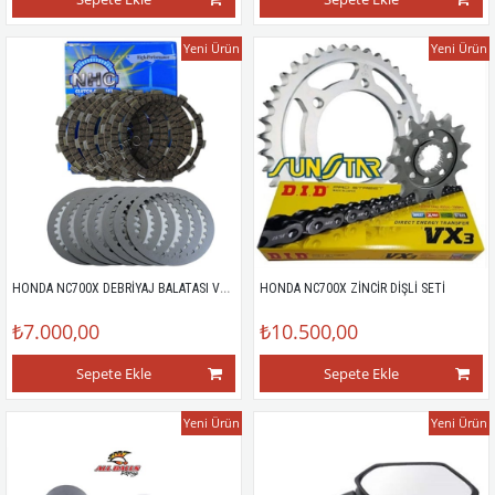
Yeni Ürün
Yeni Ürün
HONDA NC700X DEBRİYAJ BALATASI VE SACLARI
HONDA NC700X ZİNCİR DİŞLİ SETİ
₺7.000,00
₺10.500,00
Sepete Ekle
Sepete Ekle
Yeni Ürün
Yeni Ürün