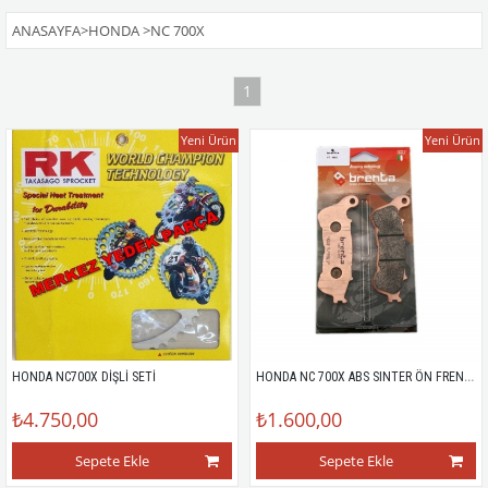
ANASAYFA
>
HONDA
>
NC 700X
1
Yeni Ürün
Yeni Ürün
HONDA NC 700X ABS SINTER ÖN FREN BALATASI
HONDA NC700X DİŞLİ SETİ
₺4.750,00
₺1.600,00
Sepete Ekle
Sepete Ekle