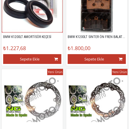
BMW K1200LT SINTER ÖN FREN BALATASI
BMW K1200LT AMORTİSÖR KEÇESİ
₺1.227,68
₺1.800,00
Sepete Ekle
Sepete Ekle
Yeni Ürün
Yeni Ürün