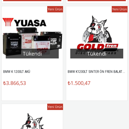
Yeni Ürün
Yeni Ürün
Tükendi
Tükendi
BMW K1200LT SINTER ÖN FREN BALATASI
BMW K 1200LT AKÜ
₺3.866,53
₺1.500,47
Yeni Ürün