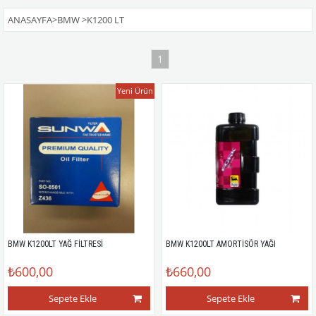
ANASAYFA
>
BMW
>
K1200 LT
1
Yeni Ürün
BMW K1200LT YAĞ FİLTRESİ
BMW K1200LT AMORTİSÖR YAĞI
₺600,00
₺660,00
Sepete Ekle
Sepete Ekle