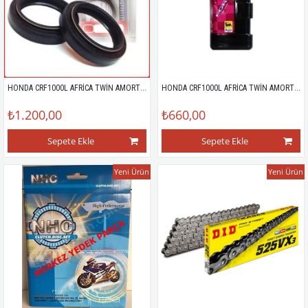
HONDA CRF1000L AFRİCA TWİN AMORTİSÖR KEÇESİ
HONDA CRF1000L AFRİCA TWİN AMORTİSÖR YAĞI
₺1.200,00
₺660,00
Sepete Ekle
Sepete Ekle
Yeni Ürün
Yeni Ürün