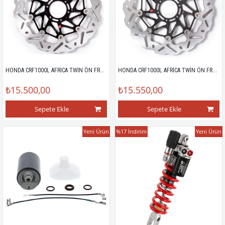
HONDA CRF1000L AFRİCA TWİN ÖN FREN DİSKİ SOL
HONDA CRF1000L AFRİCA TWİN ÖN FREN DİSKİ SAĞ
₺15.500,00
₺15.550,00
Sepete Ekle
Sepete Ekle
Yeni Ürün
%17
İndirim
Yeni Ürün