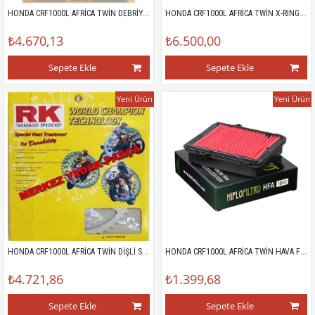
HONDA CRF1000L AFRİCA TWİN DEBRİYAJ BALATASI
HONDA CRF1000L AFRİCA TWİN X-RING ZİNCİR
₺4.670,13
₺6.500,00
Sepete Ekle
Sepete Ekle
Yeni Ürün
Yeni Ürün
HONDA CRF1000L AFRİCA TWİN DİŞLİ SETİ
HONDA CRF1000L AFRİCA TWİN HAVA FİLTRESİ
₺4.721,86
₺1.399,68
Sepete Ekle
Sepete Ekle