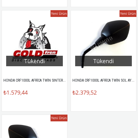
Yeni Ürün
Yeni Ürün
Tükendi
Tükendi
HONDA CRF1000L AFRİCA TWİN SINTER ARKA FREN BALATASI
HONDA CRF1000L AFRİCA TWİN SOL AYNA
₺1.579,44
₺2.379,52
Yeni Ürün