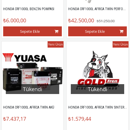
HONDA CRF1000L AFRİCA TWİN PERFORMANS ARKA AMORTİSÖR
HONDA CRF1000L BENZİN POMPASI
₺6.000,00
₺42.500,00
₺51.250,00
Sepete Ekle
Sepete Ekle
Yeni Ürün
Yeni Ürün
Tükendi
Tükendi
HONDA CRF1000L AFRİCA TWİN SINTER ÖN FREN BALATASI
HONDA CRF1000L AFRİCA TWİN AKÜ
₺7.437,17
₺1.579,44