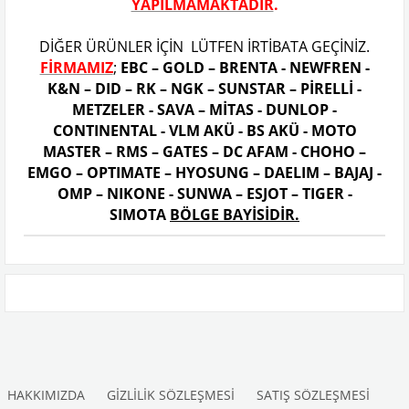
YAPILMAMAKTADIR
.
DİĞER ÜRÜNLER İÇİN LÜTFEN İRTİBATA GEÇİNİZ.
FİRMAMIZ
;
EBC – GOLD – BRENTA - NEWFREN -
K&N – DID – RK – NGK – SUNSTAR – PİRELLİ -
METZELER - SAVA – MİTAS - DUNLOP -
CONTINENTAL - VLM AKÜ - BS AKÜ - MOTO
MASTER – RMS – GATES – DC AFAM - CHOHO –
EMGO – OPTIMATE – HYOSUNG – DAELIM – BAJAJ -
OMP – NIKONE - SUNWA – ESJOT – TIGER -
SIMOTA
BÖLGE BAYİSİDİR.
HAKKIMIZDA
GİZLİLİK SÖZLEŞMESİ
SATIŞ SÖZLEŞMESİ