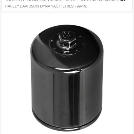
HARLEY DAVIDSON DYNA YAĞ FİLTRESİ (99-19)