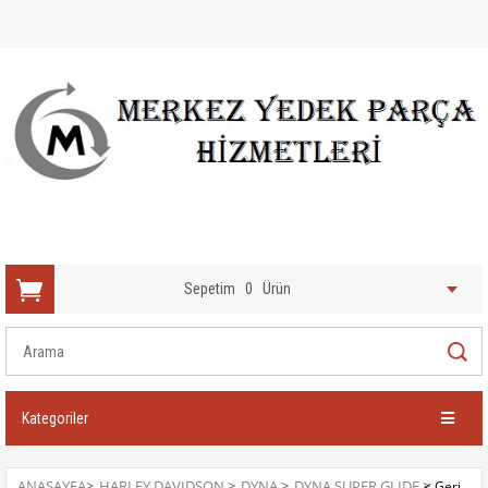
Sepetim
0
Ürün
Kategoriler
ANASAYFA
>
HARLEY DAVIDSON
>
DYNA
>
DYNA SUPER GLIDE
>