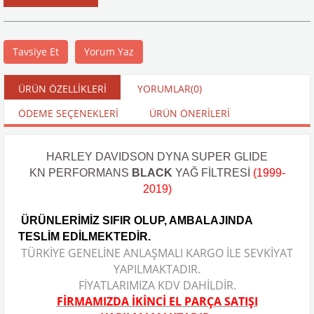
Tavsiye Et
Yorum Yaz
ÜRÜN ÖZELLIKLERI
YORUMLAR
(0)
ÖDEME SEÇENEKLERI
ÜRÜN ÖNERILERI
HARLEY DAVIDSON DYNA SUPER GLIDE
KN PERFORMANS
BLACK
YAĞ FİLTRESİ
(1999-
2019)
ÜRÜNLERİMİZ SIFIR OLUP, AMBALAJINDA
TESLİM EDİLMEKTEDİR.
TÜRKİYE GENELİNE ANLAŞMALI KARGO İLE SEVKİYAT
YAPILMAKTADIR.
FİYATLARIMIZA KDV DAHİLDİR.
FİRMAMIZDA İKİNCİ EL PARÇA SATIŞI