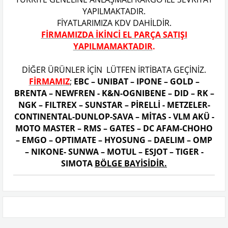
YAPILMAKTADIR.
FİYATLARIMIZA KDV DAHİLDİR.
FİRMAMIZDA İKİNCİ EL PARÇA SATIŞI
YAPILMAMAKTADIR
.
DİĞER ÜRÜNLER İÇİN LÜTFEN İRTİBATA GEÇİNİZ.
FİRMAMIZ
;
EBC – UNIBAT – IPONE – GOLD –
BRENTA – NEWFREN - K&N-OGNIBENE – DID – RK –
NGK – FILTREX – SUNSTAR – PİRELLİ - METZELER-
CONTINENTAL-DUNLOP-SAVA – MİTAS - VLM AKÜ -
MOTO MASTER – RMS – GATES – DC AFAM-CHOHO
– EMGO – OPTIMATE – HYOSUNG – DAELIM – OMP
– NIKONE- SUNWA – MOTUL – ESJOT – TIGER -
SIMOTA
BÖLGE BAYİSİDİR.