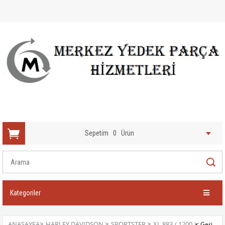
Sepetim
0
Ürün
Kategoriler
ANASAYFA
>
HARLEY DAVIDSON
>
SPORTSTER
>
XL 883 / 1200
>