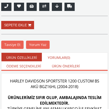
Tavsiye Et
Yorum Yaz
ÜRÜN ÖZELLIKLERI
YORUMLAR
(0)
ÖDEME SEÇENEKLERI
ÜRÜN ÖNERILERI
HARLEY DAVIDSON SPORTSTER 1200 CUSTOM BS
AKÜ BGZ16HL (2004-2018)
ÜRÜNLERİMİZ SIFIR OLUP, AMBALAJINDA TESLİM
EDİLMEKTEDİR.
TÜRKİYE GENELİNE ANLAŞMALI KARGO İLE SEVKİYAT